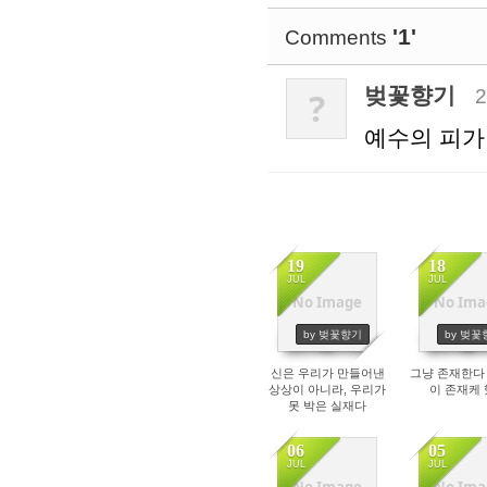
'1'
Comments
벚꽃향기
2
?
예수의 피가
19
18
JUL
JUL
No Image
No Ima
1507
1670
by 벚꽃향기
by 벚꽃
신은 우리가 만들어낸
그냥 존재한다 
상상이 아니라, 우리가
이 존재케
못 박은 실재다
06
05
JUL
JUL