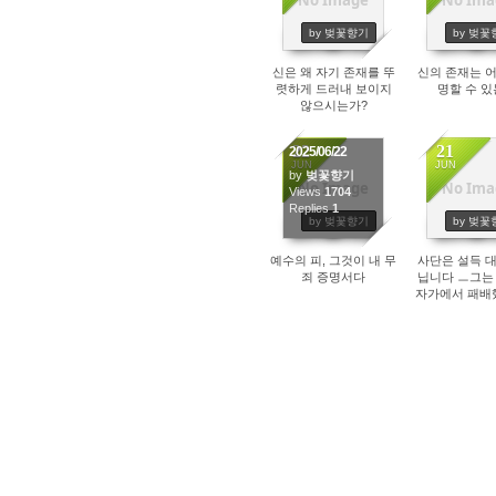
No Image
No Ima
1516
1620
by 벚꽃향기
by 벚꽃
신은 왜 자기 존재를 뚜
신의 존재는 
렷하게 드러내 보이지
명할 수 
않으시는가?
22
21
2025/06/22
JUN
JUN
by
벚꽃향기
No Image
No Ima
Views
1704
1752
Replies
1
by 벚꽃향기
by 벚꽃
예수의 피, 그것이 내 무
사단은 설득 
죄 증명서다
닙니다 ㅡ그는
자가에서 패배