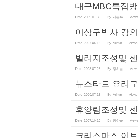
대구MBC특집방
Date
2009.01.30
By
서돈수
View
이상구박사 강의
Date
2007.05.18
By
Admin
Views
빌리지조성및 
Date
2008.07.28
By
정하늘
View
뉴스타트 요리교
Date
2009.07.15
By
Admin
Views
휴양림조성및 
Date
2007.10.10
By
정하늘
View
크리스마스 이브