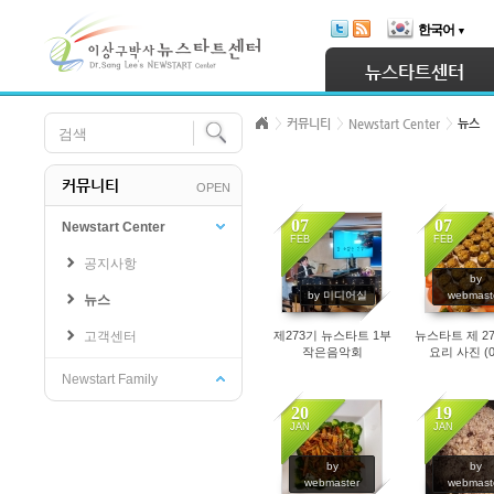
Skip Navigation
한국어
▼
Sketchbook5, 스케치북5
뉴스타트센터
커뮤니티
Newstart Center
뉴스
커뮤니티
OPEN
Sketchbook5, 스케치북5
07
07
Newstart Center
FEB
FEB
공지사항
1185
1551
by
by 미디어실
webmast
뉴스
고객센터
제273기 뉴스타트 1부
뉴스타트 제 27
작은음악회
요리 사진 (02
Newstart Family
20
19
JAN
JAN
1686
1115
by
by
webmaster
webmast