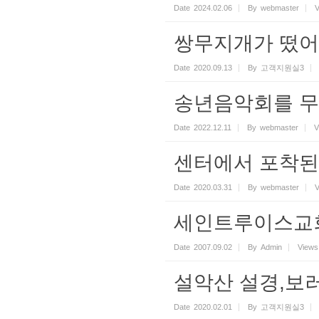
Date
2024.02.06
By
webmaster
V
쌍무지개가 떴어요
Date
2020.09.13
By
고객지원실3
송년음악회를 무
Date
2022.12.11
By
webmaster
V
센터에서 포착된
Date
2020.03.31
By
webmaster
V
세인트루이스교회 세미
Date
2007.09.02
By
Admin
Views
설악산 설경,보러
Date
2020.02.01
By
고객지원실3