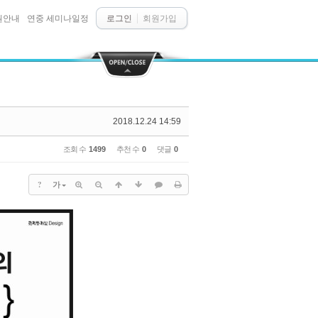
원안내
연중 세미나일정
로그인
회원가입
2018.12.24 14:59
조회 수
1499
추천 수
0
댓글
0
?
가