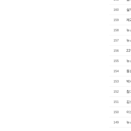
설
160
제
159
뉴스
158
뉴스
157
2
156
뉴스
155
동
154
박
153
참
152
김
151
이
150
뉴스
149