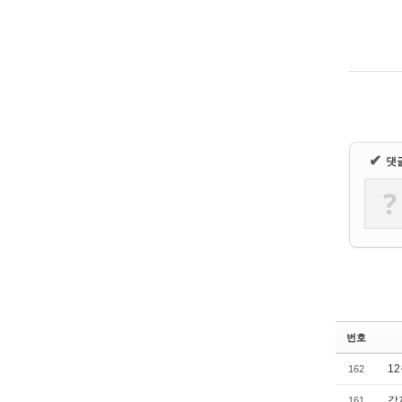
✔
댓
?
번호
1
162
감
161