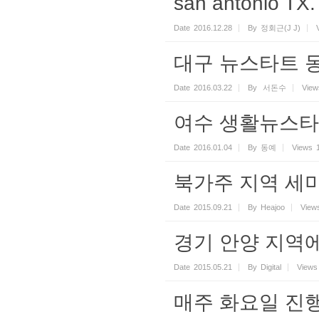
san antonio
Date
2016.12.28
By
정회근(J J)
대구 뉴스타트 
Date
2016.03.22
By
서돈수
View
여수 생활뉴스타
Date
2016.01.04
By
동예
Views
북가주 지역 세
Date
2015.09.21
By
Heajoo
View
경기 안양 지역
Date
2015.05.21
By
Digital
Views
매주 화요일 진