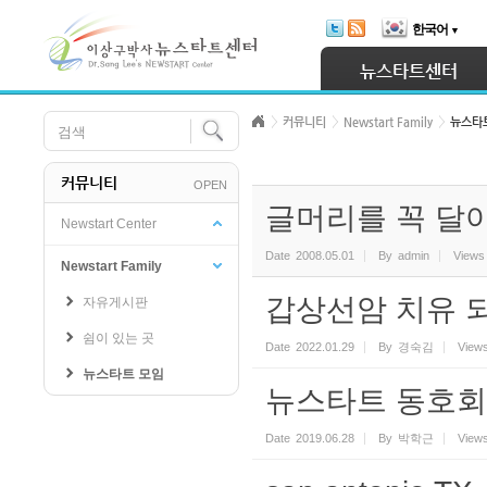
Skip Navigation
한국어
▼
Sketchbook5, 스케치북5
뉴스타트센터
커뮤니티
Newstart Family
뉴스타
커뮤니티
OPEN
Sketchbook5, 스케치북5
글머리를 꼭 달
Newstart Center
Date
2008.05.01
By
admin
Views
Newstart Family
갑상선암 치유 
자유게시판
쉼이 있는 곳
Date
2022.01.29
By
경숙김
View
뉴스타트 모임
뉴스타트 동호회
Date
2019.06.28
By
박학근
View