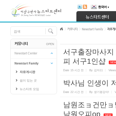
Skip Navigation
한국어
▼
Sketchbook5, 스케치북5
뉴스타트센터
커뮤니티
Newstart Family
자유게
커뮤니티
OPEN
Sketchbook5, 스케치북5
서구출장마사지 ャ[
Newstart Center
피 서구1인샵
NE
Newstart Family
Date
15 시간 전
By
감자11
Views
자유게시판
쉼이 있는 곳
박사님 인생이 
뉴스타트 모임
Date
22 시간 전
By
생기평강아!
남원조ョ건만ョ남 
남원오피op
NEW