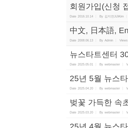
회원가입(신청 
Date
2016.10.14
By
김지연JiJiKim
中文, 日本語, Eng
Date
2008.06.13
By
Admin
Views
뉴스타트센터 3
Date
2025.05.01
By
webmaster
V
25년 5월 뉴스
Date
2025.04.20
By
webmaster
V
벚꽃 가득한 속
Date
2025.03.20
By
webmaster
V
25년 4월 뉴스