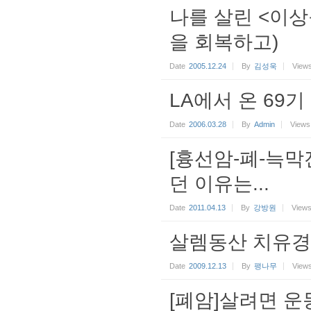
나를 살린 <이
을 회복하고)
Date
2005.12.24
By
김성욱
View
LA에서 온 69
Date
2006.03.28
By
Admin
Views
[흉선암-폐-늑막
던 이유는...
Date
2011.04.13
By
강방원
View
살렘동산 치유
Date
2009.12.13
By
팽나무
View
[폐암]살려면 운