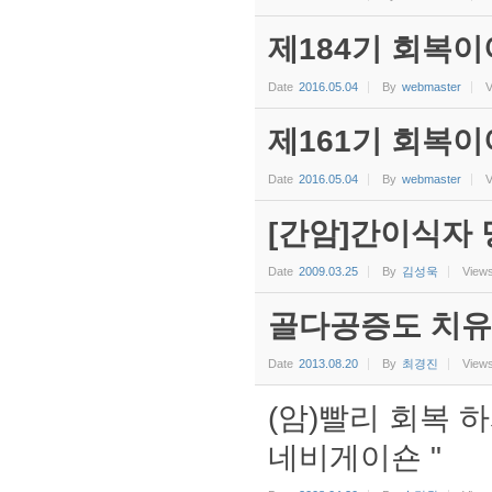
제184기 회복이
Date
2016.05.04
By
webmaster
V
제161기 회복이
Date
2016.05.04
By
webmaster
V
[간암]간이식자 
Date
2009.03.25
By
김성욱
View
골다공증도 치유
Date
2013.08.20
By
최경진
View
(암)빨리 회복 하
네비게이숀 "