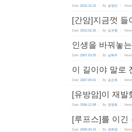
Date
2010.10.15
By
송영빈
View
[간암]지금껏 들
Date
2010.02.25
By
김귀향
View
인생을 바꿔놓는
Date
2007.03.05
By
남혜우
View
이 길이야 말로 
Date
2007.09.01
By
김순희
View
[유방암]이 재발
Date
2006.12.08
By
정영희
View
[루프스]를 이긴
Date
2009.04.15
By
권화영
View