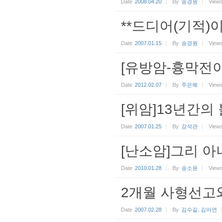
Date
2008.04.20
By
송경원
View
**드디어(기적)이
Date
2007.01.15
By
송경원
View
[유방암-흉막전
Date
2012.02.07
By
주은혜
View
[위암]13년간의
Date
2007.01.25
By
강석관
View
[난소암]그리 
Date
2010.01.28
By
송소윤
View
2개월 사형선고와
Date
2007.02.28
By
김수길, 김아연