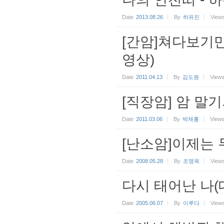
Date
2013.08.26
By
하유진
View
[간암]쳐다보기만
영상)
Date
2011.04.13
By
김도원
View
[직장암] 암 말
Date
2011.03.06
By
박재홍
View
[난소암]이제는
Date
2008.05.28
By
조명옥
View
다시 태어난 나(
Date
2005.06.07
By
이루다
View