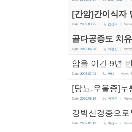
[간암]간이식자 
Date
2009.03.25
By
김성욱
View
골다공증도 치유
Date
2013.08.20
By
최경진
View
암을 이긴 9년 
Date
2003.07.24
By
써니
Views
[당뇨,우울증]누
Date
2008.09.16
By
이지은
View
강박신경증으로
Date
2007.01.12
By
이상구
View