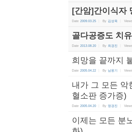
[간암]간이식자 
Date
2009.03.25
By
김성욱
View
골다공증도 치유
Date
2013.08.20
By
최경진
View
희망을 끝까지 
Date
2005.04.22
By
남웅기
View
내가 그 모든 악
혈소판 증가증)
Date
2005.04.20
By
명경진
View
이제는 모든 분노
화)