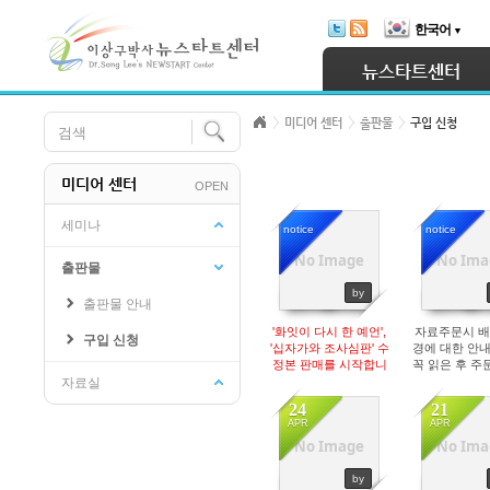
Skip Navigation
한국어
▼
Sketchbook5, 스케치북5
뉴스타트센터
미디어 센터
출판물
구입 신청
미디어 센터
OPEN
Sketchbook5, 스케치북5
세미나
notice
notice
20143
2413
No Image
No Ima
출판물
by
출판물 안내
'화잇이 다시 한 예언',
자료주문시 배
구입 신청
'십자가와 조사심판' 수
경에 대한 안
정본 판매를 시작합니
꼭 읽은 후 
다.
다.
자료실
24
21
APR
APR
4
4
No Image
No Ima
by