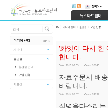
Skip Navigation
한국어
▼
Sketchbook5, 스케치북5
뉴스타트센터
미디어 센터
출판물
구입 신청
미디어 센터
OPEN
Sketchbook5, 스케치북5
'화잇이 다시 한
세미나
합니다.
출판물
Date
2016.06.03
Views
20143
출판물 안내
구입 신청
자료주문시 배송비
바랍니다.
자료실
Date
2014.02.07
Views
24132
질병을다스리는 D