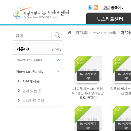
Skip Navigation
한국어
▼
Sketchbook5, 스케치북5
뉴스타트센터
커뮤니티
Newstart Family
자유게
커뮤니티
OPEN
Sketchbook5, 스케치북5
02
02
Newstart Center
AUG
AUG
No Image
No Ima
29
26
Newstart Family
by 생기평강
by 생기
아!
아!
자유게시판
사고체계는 그대로인
믿음의 세계는
쉼이 있는 곳
대, 불안에서 생기평강
닌 연
으로 바끼다
뉴스타트 모임
27
27
JUL
JUL
No Image
No Ima
102
98
by 생기평강
by 생기
아!
아!