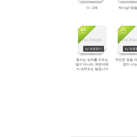
다 그래
박사님! 맞
04
25
JUL
JUN
No Image
No Ima
381
682
by 벚꽃향기
by 벚꽃
용서는 상처를 지우는
악인은 정말 
일이 아니라, 재판석에
없이 사
서 내려오는 일입니다