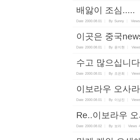
배앓이 조심.....
Date
2000.08.01
By
Sunny
Views
이곳은 중국news
Date
2000.08.01
By
윤지현
View
수고 많으십니다
Date
2000.08.01
By
조은희
View
이보라우 오사
Date
2000.08.01
By
이상진
View
Re..이보라우 
Date
2000.08.02
By
보라
Views