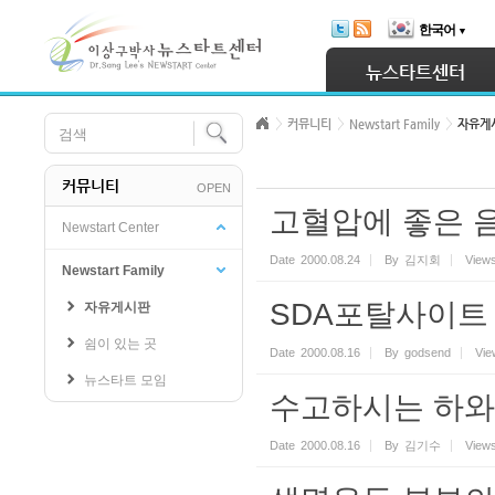
Skip Navigation
한국어
▼
Sketchbook5, 스케치북5
뉴스타트센터
커뮤니티
Newstart Family
자유게
커뮤니티
OPEN
Sketchbook5, 스케치북5
고혈압에 좋은 
Newstart Center
Date
2000.08.24
By
김지회
View
Newstart Family
SDA포탈사이트 g
자유게시판
쉼이 있는 곳
Date
2000.08.16
By
godsend
Vie
뉴스타트 모임
수고하시는 하와
Date
2000.08.16
By
김기수
View