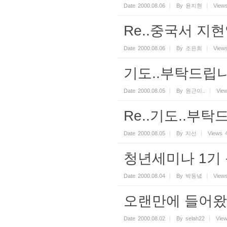
Date
2000.08.06
By
윤지현
View
Re..중국서 지
Date
2000.08.06
By
조은희
View
기도..부탁드립니
Date
2000.08.05
By
원근이..
Vie
Re..기도..부탁
Date
2000.08.05
By
지선
Views
청년세미나 1기 
Date
2000.08.04
By
박동녘
View
오랜만에 들어왔더
Date
2000.08.02
By
selah22
Vie