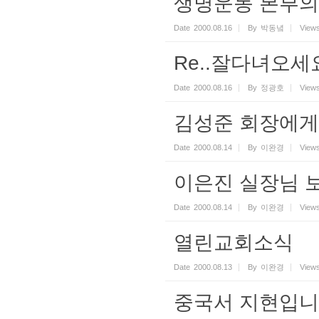
생명운동 본부의.
Date
2000.08.16
By
박동녘
View
Re..잘다녀오세
Date
2000.08.16
By
정광호
View
김성준 회장에게
Date
2000.08.14
By
이완경
View
이은진 실장님 
Date
2000.08.14
By
이완경
View
열린교회소식
Date
2000.08.13
By
이완경
View
중국서 지현입니