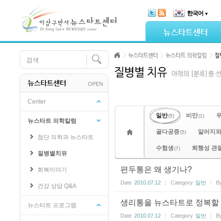
Skip Navigation
한국어
▼
Sketchbook5, 스케치북5
뉴스타트센터
뉴스타트센터
뉴스타트 의학칼럼
질
뉴스타트센터
OPEN
Sketchbook5, 스케치북5
Center
일반
비만
(5)
(1)
뉴스타트 의학칼럼
골다공증
알러지와
(5)
첨단 의학과 뉴스타트
수험생
퇴행성 관
(7)
질병별치유
편두통은 왜 생기나?
회복이야기
Date
2010.07.12
Category
일반
B
건강 상담 Q&A
생리통을 뉴스타트로 정복할 
뉴스타트 프로그램
Date
2010.07.12
Category
일반
B