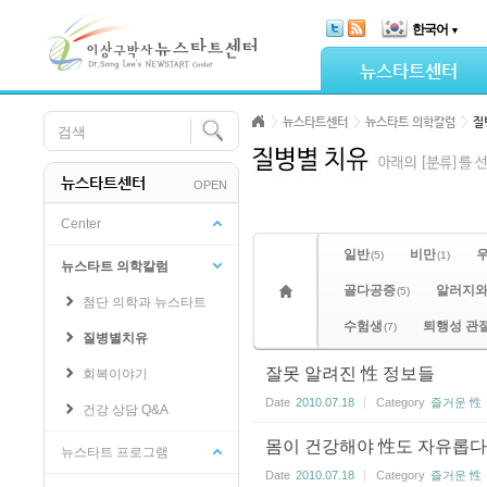
Skip Navigation
한국어
▼
Sketchbook5, 스케치북5
뉴스타트센터
뉴스타트센터
뉴스타트 의학칼럼
질
뉴스타트센터
OPEN
Sketchbook5, 스케치북5
Center
일반
비만
(5)
(1)
뉴스타트 의학칼럼
골다공증
알러지와
(5)
첨단 의학과 뉴스타트
수험생
퇴행성 관
(7)
질병별치유
잘못 알려진 性 정보들
회복이야기
Date
2010.07.18
Category
즐거운 性
건강 상담 Q&A
몸이 건강해야 性도 자유롭다
뉴스타트 프로그램
Date
2010.07.18
Category
즐거운 性