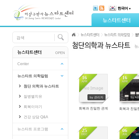
Skip Navigation
한국어
▼
Sketchbook5, 스케치북5
뉴스타트센터
뉴스타트센터
뉴스타트 의학칼럼
첨
뉴스타트센터
OPEN
Sketchbook5, 스케치북5
Center
뉴스타트 의학칼럼
16
16
APR
APR
첨단 의학과 뉴스타트
No Image
6721
6738
질병별치유
by 관리자
by Ad
회복이야기
회복과 친밀한 관계
회복과 친밀
건강 상담 Q&A
뉴스타트 프로그램
25
06
DEC
JUL