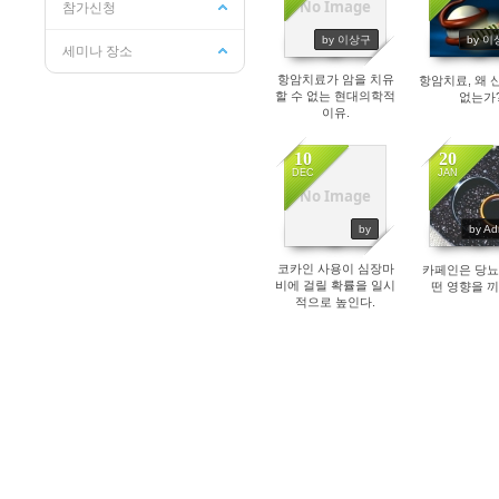
No Image
참가신청
7257
1148
by 이상구
by 
세미나 장소
항암치료가 암을 치유
항암치료, 왜 
할 수 없는 현대의학적
없는가
이유.
10
20
DEC
JAN
No Image
6423
8114
by
by Ad
코카인 사용이 심장마
카페인은 당뇨
비에 걸릴 확률을 일시
떤 영향을 
적으로 높인다.