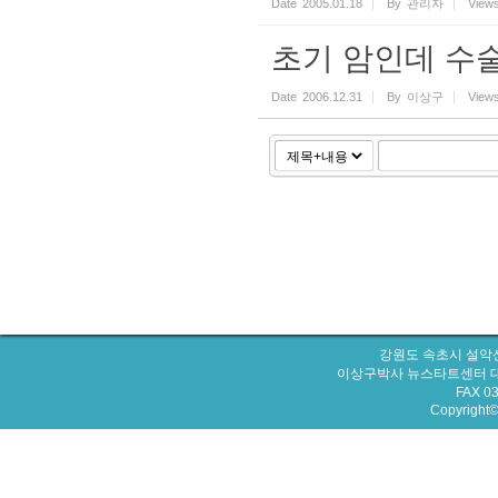
Date
2005.01.18
By
관리자
View
초기 암인데 수술
Date
2006.12.31
By
이상구
View
강원도 속초시 설악산
이상구박사 뉴스타트센터 대표번호 : 
FAX 0
Copyright© 