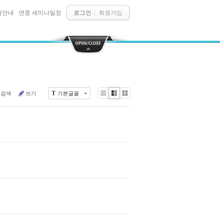
원안내
연중 세미나일정
로그인
회원가입
T
검색
쓰기
기본글꼴
Li
Zi
G
st
n
al
e
le
r
y