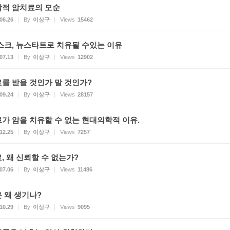
적 암치료의 모순
06.26
By
이상구
Views
15462
스크, 뉴스타트로 치유될 수있는 이유
07.13
By
이상구
Views
12902
를 받을 것인가 말 것인가?
09.24
By
이상구
Views
28157
가 암을 치유할 수 없는 현대의학적 이유.
12.25
By
이상구
Views
7257
, 왜 신뢰할 수 없는가?
07.06
By
이상구
Views
11486
 왜 생기나?
10.29
By
이상구
Views
9095