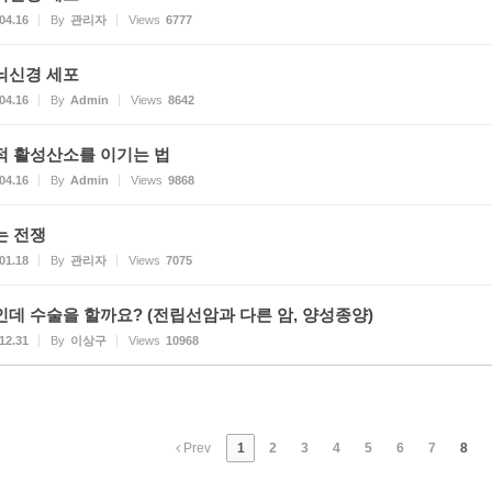
04.16
By
관리자
Views
6777
뇌신경 세포
04.16
By
Admin
Views
8642
적 활성산소를 이기는 법
04.16
By
Admin
Views
9868
는 전쟁
01.18
By
관리자
Views
7075
인데 수술을 할까요? (전립선암과 다른 암, 양성종양)
12.31
By
이상구
Views
10968
Prev
1
2
3
4
5
6
7
8