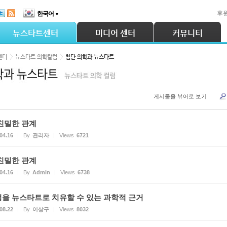
후
한국어
▼
뉴스타트센터
미디어 센터
커뮤니티
센터
뉴스타트 의학칼럼
첨단 의학과 뉴스타트
게시물을 뷰어로 보기
친밀한 관계
04.16
By
관리자
Views
6721
친밀한 관계
04.16
By
Admin
Views
6738
을 뉴스타트로 치유할 수 있는 과학적 근거
08.22
By
이상구
Views
8032