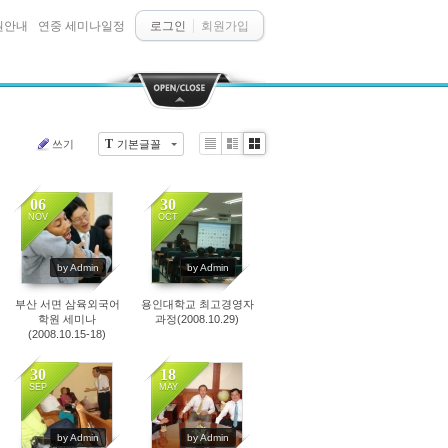
원안내
연중 세미나일정
로그인
회원가입
T
쓰기
기본글꼴
Li
Zi
G
st
n
al
e
le
06
30
r
NOV
OCT
y
5042
4135
by Admin
by Admin
부산 서면 삼육외국어
용인대학교 최고경영자
학원 세미나
과정(2008.10.29)
(2008.10.15-18)
30
18
SEP
MAY
3369
4551
by Admin
by Admin