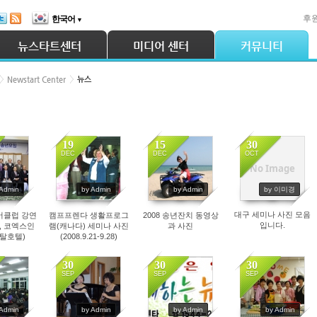
후
한국어
▼
뉴스타트센터
미디어 센터
커뮤니티
Newstart Center
뉴스
19
15
30
DEC
DEC
OCT
No Image
41
4769
5932
5847
 Admin
by Admin
by Admin
by 이미경
대구 세미나 사진 모음
어클럽 강연
캠프프렌다 생활프로그
2008 송년잔치 동영상
입니다.
16, 코엑스인
램(캐나다) 세미나 사진
과 사진
탈호텔)
(2008.9.21-9.28)
30
30
30
SEP
SEP
SEP
03
5040
4158
4168
 Admin
by Admin
by Admin
by Admin