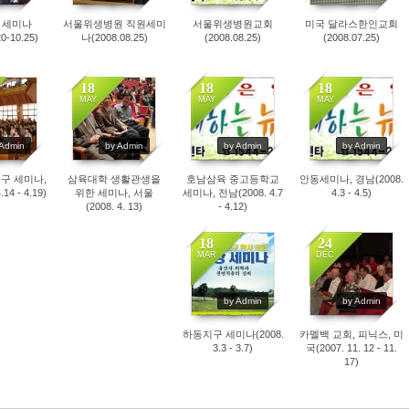
 세미나
서울위생병원 직원세미
서울위생병원교회
미국 달라스한인교회
20-10.25)
나(2008.08.25)
(2008.08.25)
(2008.07.25)
18
18
18
MAY
MAY
MAY
54
4053
3985
3799
 Admin
by Admin
by Admin
by Admin
구 세미나,
삼육대학 생활관생을
호남삼육 중고등학교
안동세미나, 경남(2008.
14 - 4.19)
위한 세미나, 서울
세미나, 전남(2008. 4.7
4.3 - 4.5)
(2008. 4. 13)
- 4.12)
18
24
MAR
DEC
5284
5173
by Admin
by Admin
하동지구 세미나(2008.
카멜백 교회, 피닉스, 미
3.3 - 3.7)
국(2007. 11. 12 - 11.
17)