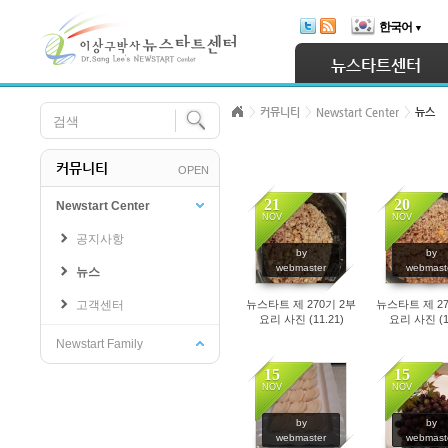
Skip Navigation
한국어
▼
Sketchbook5, 스케치북5
뉴스타트센터
커뮤니티
Newstart Center
뉴스
커뮤니티
OPEN
Sketchbook5, 스케치북5
21
20
Newstart Center
NOV
NOV
공지사항
1719
1481
by
by
webmaster
webmast
뉴스
고객센터
뉴스타트 제 270기 2부
뉴스타트 제 27
요리 사진 (11.21)
요리 사진 (11
Newstart Family
15
15
NOV
NOV
1380
1255
by
by
webmaster
webmast