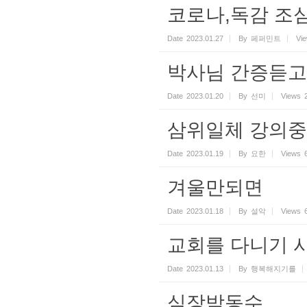
코로나,독감 조
Date
2023.01.27
By
페퍼민트
Vi
박사님 간증듣고
Date
2023.01.20
By
선미
Views
삼위일체 강의
Date
2023.01.19
By
요한
Views
겨울만되면
Date
2023.01.18
By
설악
Views
교회를 다니기 
Date
2023.01.13
By
행복해지기를
심장박동수