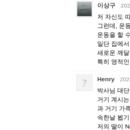
이상구
202
저 자신도 
그런데, 운
운동을 할 수
일단 집에서
새로운 깨달
특히 영적인
Henry
202
?
박사님 대단
거기 계시는
과 거기 가
속한날 뵙기
저의 딸이 N