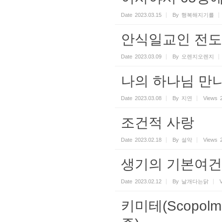
Date
2023.03.15
By
행복해지기를
안식일교인 전도
Date
2023.03.09
By
오렌지오렌지
나의 하나님 만
Date
2023.03.08
By
지연
Views
조건적 사랑
Date
2023.02.18
By
설악
Views
생기의 기본여건
Date
2023.02.12
By
날개다는닭
키미테(Scopol