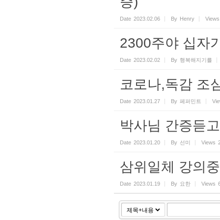
증)
Date
2023.02.06
By
Henry
Views
2300주야 십자
Date
2023.02.02
By
행복해지기를
코로나,독감 조
Date
2023.01.27
By
페퍼민트
Vi
박사님 간증듣고
Date
2023.01.20
By
선미
Views
삼위일체 강의
Date
2023.01.19
By
요한
Views