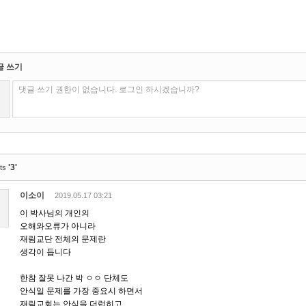
글 쓰기
댓글 쓰기 권한이 없습니다. 로그인 하시겠습니까?
'3'
ts
이소이
2019.05.17 03:21
이 박사님의 개인의
오해와오류가 아니라
재림교단 전체의 문제란
생각이 듭니다
한참 잘못 나간 박 ㅇㅇ 단체도
안식일 문제를 가장 중요시 하면서
재림교회는 안식을 더럽히고