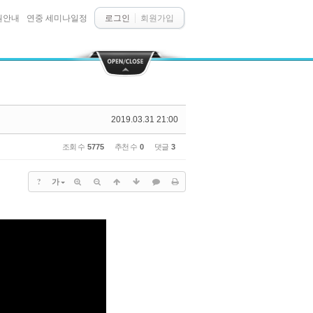
원안내
연중 세미나일정
로그인
회원가입
2019.03.31 21:00
조회 수
5775
추천 수
0
댓글
3
?
가