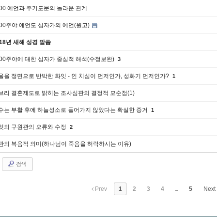
300 예언과 주기도문의 놀라운 관계
300주야 예언도 십자가의 예언(원고)
018년 새해 성경 말씀
300주야에 대한 십자가 중심적 해석(수정보완)
3
울을 정면으로 반박한 화잇 - 인 치심이 먼저인가, 성화기 먼저인가?
1
브리 결혼제도로 밝히는 조사심판의 결정적 모순점(1)
수는 부활 후에 하늘성소로 들어가지 않았다는 확실한 증거
1
잇의 구원관의 오류와 수정
2
판의 복음적 의미(하나님이 죽음을 허락하시는 이유)
검색
Prev
1
2
3
4
...
5
Next