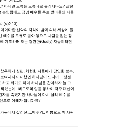
니(야2:10)
요? 아니면 오류는 오류다로 들리시나요? 잘못
 분명함에도 정녕 예수를 주로 받아들인 자들
(야2:13)
어마어마한 선악의 지식이 뱀에 의해 세상에 들
 예수를 오류로 몰아 쌩으로 사람을 잡는 장
 기도하러 오는 경건한(Godly) 자들이라면
겨 참혹하게 심판, 처형한 자들에게 당연한 보복,
보여지지 아니했던 하나님이 드디어.....성전
 하고 뛰기도 하며 하나님을 찬미하자 늘 그
 되었는데...베드로의 입을 통하여 저주 대신에
원자를 죽였지만 하나님이 다시 살려 예수를
정신으로 이해가 됩니까요?
운데서 살리신.....예수의.. 이름으로 이 사람