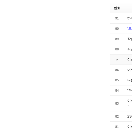
번호
하
91
'
90
작
89
죄
88
이
»
어
86
나
85
“쓴
84
이
83
5
2
82
이
81