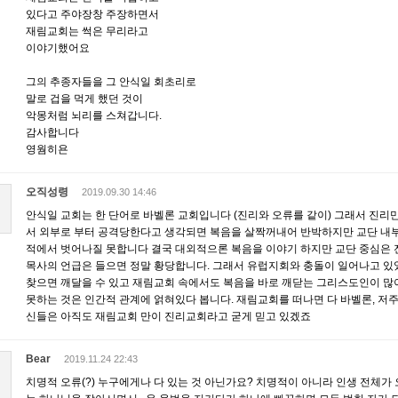
있다고 주야장창 주장하면서
재림교회는 썩은 무리라고
이야기했어요
그의 추종자들을 그 안식일 회초리로
말로 겁을 먹게 했던 것이
악몽처럼 뇌리를 스쳐갑니다.
감사합니다
영웜히욘
오직성령
2019.09.30 14:46
안식일 교회는 한 단어로 바벨론 교회입니다 (진리와 오류를 같이) 그래서 진리
서 외부로 부터 공격당한다고 생각되면 복음을 살짝꺼내어 반박하지만 교단 내부
적에서 벗어나질 못합니다 결국 대외적으론 복음을 이야기 하지만 교단 중심은 
목사의 언급은 들으면 정말 황당합니다. 그래서 유럽지회와 충돌이 일어나고 있
찾으면 깨달을 수 있고 재림교회 속에서도 복음을 바로 깨닫는 그리스도인이 많이
못하는 것은 인간적 관계에 얽혀있다 봅니다. 재림교회를 떠나면 다 바벨론, 저주
신들은 아직도 재림교회 만이 진리교회라고 굳게 믿고 있겠죠
Bear
2019.11.24 22:43
치명적 오류(?) 누구에게나 다 있는 것 아닌가요? 치명적이 아니라 인생 전체