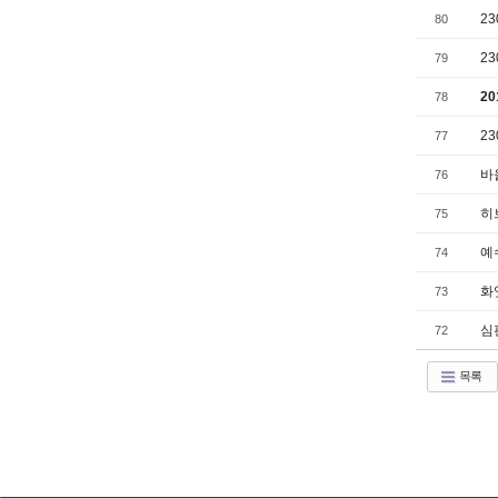
2
80
2
79
2
78
2
77
바
76
히
75
예
74
화
73
심
72
목록