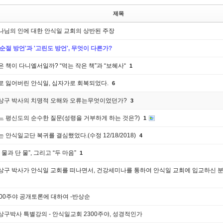
제목
나님의 인에 대한 안식일 교회의 상반된 주장
오순절 방언'과 '고린도 방언', 무엇이 다른가?
은 책이 다니엘서일까? “먹는 작은 책”과 “보혜사“
1
로 잃어버린 안식일, 십자가로 회복되었다.
6
상구 박사의 치명적 오해와 오류는무엇이었던가?
3
느 평신도의 순수한 질문(성령을 거부하게 하는 것은?)
1
는 안식일교단 복귀를 결심했었다.(수정 12/18/2018)
4
 물과 단 물”, 그리고 “두 마음”
1
상구 박사가 안식일 교회를 떠나면서, 건강세미나를 통하여 안식일 교회에 입교하신 
300주야 공개토론에 대하여 -반상순
상구박사 특별강의 - 안식일교회 2300주야, 성경적인가