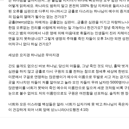
는 하나님을 잘아시면서...온 율법을 지키다가 하나에 삐끗하면 모두 범한 자가 되나
어떻게 읽히세요. 하나라도 범하지 말고 온전히 100% 항상 지켜라로 들리시나
된 오류를 심판으로 다루지 아니하시고 긍휼로 다스리는 하나님이 예수의 증거로
의 입술의 열매가 될수는 없는 건가요?
긍휼(mercy)없는 자에게는 긍휼없는 심판이...긍휼은 심판을 이기고 자랑하느니라.
한점 오류없는 진리를 사람에게 바라는 일 가능이나 한건가요? 정녕 죽게하는 
어오고 뱀의 머리에서 나온 영에 의해 마음대로 휘둘리는 인생들이 진리 자체이신
면을 읽지 못하셨나요? 그렇게 생명의 주재를 죽인 자들이 오후 3시만 되면 성전에
어처구니 없다 하실 건가요?
세상은 요지경 하나님은 무아지경
간도 쓸개도 없으신 바보 하나님; 당신의 아들을, 그냥 죽인 것도 아닌, 홀딱 벗
심판을 하지 않고 긍휼로 다시 구원의 도를 전하는 참으로 창세후 세상에 한번도 
미문에서 구걸로 연명하는 앉은뱅이가 예수의 이름으로 두발로 서고 저는 걷기도
곳을 지나치던 자들이 저를 알아보고 놀라 모인 자들이 무려 남자만 5000명이나
앉은뱅이를 너희가 못박아 죽인 예수의 이름만으로 일으켜 세운 것처럼 비록 구
눈으로 볼수 없어도 저의 이름만으로도 구원은 여전함을 선포하심. 솔직히 맨 
너희와 모든 이스라엘 백성들은 알라. 너희가 십자가에 못 박고.하나님이 죽은자 가
이 건강하게 되어 너희 앞에 섰느니라(사도행전 4:10)